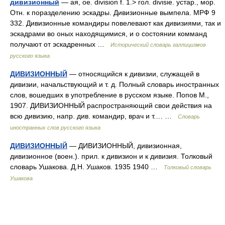
дивизионный
— ая, ое. division f. 1.> гол. divisie. устар., мор.
Отн. к поразделению эскадры. Дивизионные вымпела. МРФ 9
332. Дивизионные командиры повелевают как дивизиями, так и
эскадрами во оных находящимися, и о состоянии комманд
получают от эскадренных …
Исторический словарь галлицизмов
русского языка
ДИВИЗИОННЫЙ
— относящийся к дивизии, служащей в
дивизии, начальствующий и т. д. Полный словарь иностранных
слов, вошедших в употребление в русском языке. Попов М.,
1907. ДИВИЗИОННЫЙ распространяющий свои действия на
всю дивизию, напр. див. командир, врач и т.… …
Словарь
иностранных слов русского языка
ДИВИЗИОННЫЙ
— ДИВИЗИОННЫЙ, дивизионная,
дивизионное (воен.). прил. к дивизион и к дивизия. Толковый
словарь Ушакова. Д.Н. Ушаков. 1935 1940 …
Толковый словарь
Ушакова